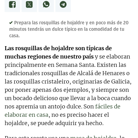
marketing, artículos de opinión, relatos y guiones,
y proyectos empresariales de todo tipo que
requieran de textos con un contenido de calidad,
bien documentado y revisado, así como a la
Prepara las rosquillas de hojaldre y en poco más de 20
curación y depuración de textos. Estoy en
minutos tendrás un dulce típico en la comodidad de tu
permanente crecimiento personal y profesional, y
casa.
abierto a nuevas colaboraciones.
Las rosquillas de hojaldre son típicas de
muchas regiones de nuestro país
y se elaboran
principalmente en Semana Santa. Existen las
tradicionales rosquillas de Alcalá de Henares o
las rosquillas cristaleiro, originarias de Galicia,
por poner apenas dos ejemplos, y siempre son
un bocado delicioso que llevar a la boca cuando
nos apremia un antojo dulce. Son
fáciles de
elaborar en casa
, no es preciso hacer el
hojaldre, se puede adquirir ya hecho.