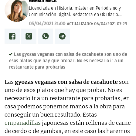
GEMMA MECA
Licenciada en Historia, máster en Periodismo y
Comunicación Digital. Redactora en Ok Diario.
Cuento historias, soy amante de los astros, sigo a la
05/04/2021 21:00
ACTUALIZADO:
06/04/2021 07:29
luna, los TT de Twitter y las tendencias en moda.
Experta en noticias de consumo, lifestyle, recetas y
Lotería de Navidad.
Las gyozas veganas con salsa de cacahuete son uno de
esos platos que hay que probar. No es necesario ir a un
restaurante para probarlas
Las
gyozas veganas con salsa de cacahuete
son
uno de esos platos que hay que probar. No es
necesario ir a un restaurante para probarlas, en
casa podemos ponernos manos a la obra para
conseguir un buen resultado. Estas
empanadillas
japonesas están rellenas de carne
de cerdo o de gambas, en este caso las haremos