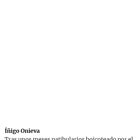
Íñigo Onieva
Tras unos meses patibularios boicoteado por el