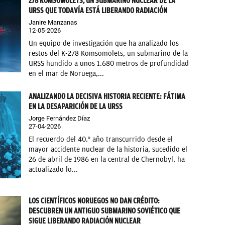
278 KOMSOMOLETS, UN SUBMARINO NUCLEAR DE LA
URSS QUE TODAVÍA ESTÁ LIBERANDO RADIACIÓN
Janire Manzanas
12-05-2026
Un equipo de investigación que ha analizado los
restos del K-278 Komsomolets, un submarino de la
URSS hundido a unos 1.680 metros de profundidad
en el mar de Noruega,...
ANALIZANDO LA DECISIVA HISTORIA RECIENTE: FÁTIMA
EN LA DESAPARICIÓN DE LA URSS
Jorge Fernández Díaz
27-04-2026
El recuerdo del 40.º año transcurrido desde el
mayor accidente nuclear de la historia, sucedido el
26 de abril de 1986 en la central de Chernobyl, ha
actualizado lo...
LOS CIENTÍFICOS NORUEGOS NO DAN CRÉDITO:
DESCUBREN UN ANTIGUO SUBMARINO SOVIÉTICO QUE
SIGUE LIBERANDO RADIACIÓN NUCLEAR