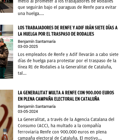
metió al prometer a los trabajadores de Rodalies
que seguirán bajo el paraguas de Renfe para evitar
una huelga....
LOS TRABAJADORES DE RENFE Y ADIF IRÁN SIETE DÍAS A
LA HUELGA POR EL TRASPASO DE RODALIES
Benjamín Santamaría
03-03-2025
Los empleados de Renfe y Adif llevarán a cabo siete
días de huelga para protestar por el traspaso de la
línea R1 de Rodalies a la Generalitat de Cataluña,
tal...
LA GENERALITAT MULTA A RENFE CON 900.000 EUROS
EN PLENA CAMPAÑA ELECTORAL EN CATALUÑA
Benjamín Santamaría
03-05-2024
La Generalitat, a través de la Agencia Catalana del
Consumo (ACC), ha multado a la compañía
ferroviaria Renfe con 900.000 euros en plena
campaña electoral de Cataluña. El motivo...