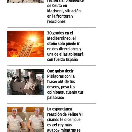
recibirá al presidente
de Ceuta en
Marivent, situación
en la frontera y
reacciones
30 grados en el
Mediterráneo: el
otoño solo puede ir
en dos direcciones y
una de ellas golpeará
con fuerza España
Qué quiso decir
Pitágoras con la
frase: «Mide tus
deseos, pesa tus
opiniones, cuenta tus
palabras»
La espontánea
reacción de Felipe VI
cuando le dicen que
es «el rey más
guapo» mientras se