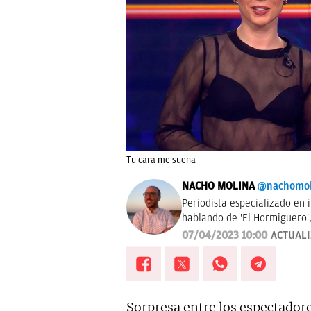
Tu cara me suena
NACHO MOLINA
@nachomol
Periodista especializado en 
hablando de 'El Hormiguero', 
me encanta estudiar las aud
07/04/2023 10:00
ACTUAL
nada de las vidas famosos, i
Sorpresa entre los espectador