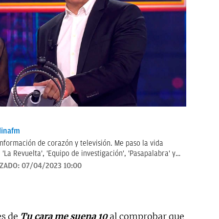
inafm
información de corazón y televisión. Me paso la vida
'La Revuelta', 'Equipo de investigación', 'Pasapalabra' y
iencias de televisión cada mañana. Tampoco me pierdo
IZADO:
07/04/2023 10:00
nfluencers y cantantes.
es de
Tu cara me suena 10
al comprobar que