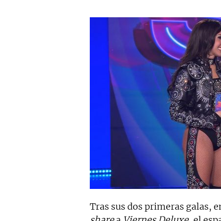
Tras sus dos primeras galas, e
share
a
Viernes Deluxe
, el es