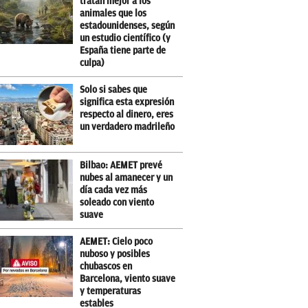
tratan mejor a los
animales que los
estadounidenses, según
un estudio científico (y
España tiene parte de
culpa)
Solo si sabes que
significa esta expresión
respecto al dinero, eres
un verdadero madrileño
Bilbao: AEMET prevé
nubes al amanecer y un
día cada vez más
soleado con viento
suave
AEMET: Cielo poco
nuboso y posibles
chubascos en
Barcelona, viento suave
y temperaturas
estables