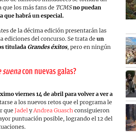
a que los más fans de
TCMS
no puedan
ya que habrá un especial.
tes de la décima edición presentarán las
a ediciones del concurso. Se trata de
un
s titulada
Grandes éxitos
, pero en ningún
e suena
con nuevas galas?
ximo viernes 14 de abril para volver a ver a
arse a los nuevos retos que el programa le
ar que
Jadel
y
Andrea Guasch
consiguieron
ayor puntuación posible, logrando el 12 del
tuaciones.