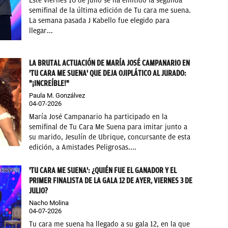
Este viernes 10 de julio se ha emitido la segunda
semifinal de la última edición de Tu cara me suena.
La semana pasada J Kabello fue elegido para
llegar...
LA BRUTAL ACTUACIÓN DE MARÍA JOSÉ CAMPANARIO EN
'TU CARA ME SUENA' QUE DEJA OJIPLÁTICO AL JURADO:
"¡INCREÍBLE!"
Paula M. Gonzálvez
04-07-2026
María José Campanario ha participado en la
semifinal de Tu Cara Me Suena para imitar junto a
su marido, Jesulín de Ubrique, concursante de esta
edición, a Amistades Peligrosas....
'TU CARA ME SUENA': ¿QUIÉN FUE EL GANADOR Y EL
PRIMER FINALISTA DE LA GALA 12 DE AYER, VIERNES 3 DE
JULIO?
Nacho Molina
04-07-2026
Tu cara me suena ha llegado a su gala 12, en la que