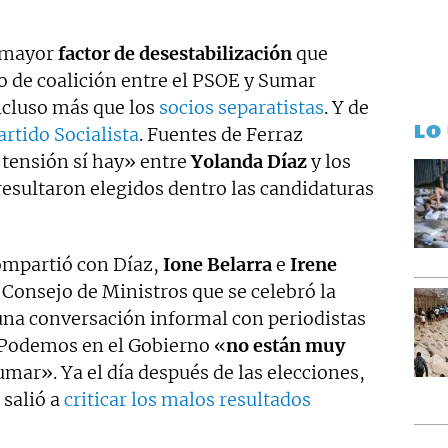
 mayor
factor de desestabilización
que
o de coalición entre el PSOE y Sumar
Incluso más que los
socios separatistas
. Y de
LO
artido Socialista
. Fuentes de Ferraz
tensión sí hay» entre
Yolanda Díaz
y los
esultaron elegidos dentro las candidaturas
ompartió con Díaz,
Ione Belarra
e
Irene
 Consejo de Ministros que se celebró la
na conversación informal con periodistas
 Podemos en el Gobierno «
no están muy
umar». Ya el día después de las elecciones,
 salió a
criticar los malos resultados