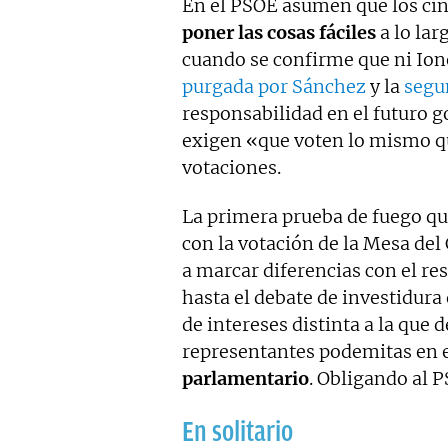
En el PSOE asumen que los ci
poner las cosas fáciles
a lo lar
cuando se confirme que ni Ion
purgada por Sánchez
y la
segu
responsabilidad en el futuro go
exigen «que voten lo mismo q
votaciones.
La primera prueba de fuego que
con la votación de la Mesa de
a marcar diferencias con el r
hasta el debate de investidur
de intereses distinta a la que
representantes podemitas en 
parlamentario
. Obligando al P
En solitario