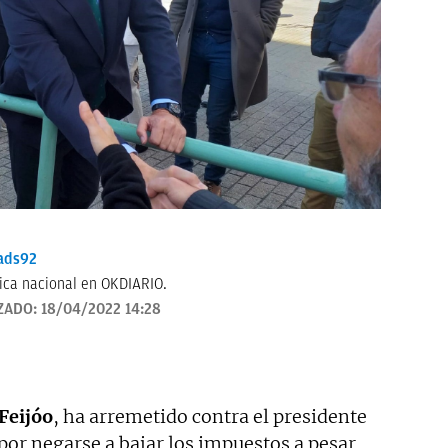
ads92
tica nacional en OKDIARIO.
ZADO:
18/04/2022 14:28
Feijóo
, ha arremetido contra el presidente
 por negarse a bajar los impuestos a pesar