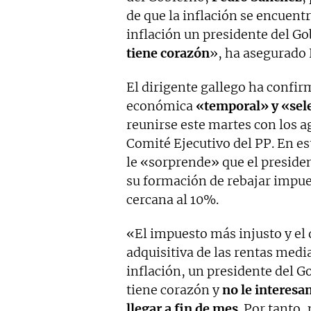
de que la inflación se encuent
inflación un presidente del G
tiene corazón
», ha asegurado 
El dirigente gallego ha confi
económica
«temporal» y «sel
reunirse este martes con los a
Comité Ejecutivo del PP. En es
le «sorprende» que el presiden
su formación de rebajar impues
cercana al 10%.
«El impuesto más injusto y el
adquisitiva de las rentas media
inflación, un presidente del 
tiene corazón y
no le interesa
llegar a fin de mes
. Por tanto