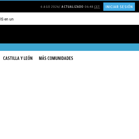
INICIAR SESIÓN
6 AGO 2026
ACTUALIZADO
06:48
CET
TIS en una ISLA en GRECIA
Psicología personas que JUSTIFICAN todo
CASTILLA Y LEÓN
MÁS COMUNIDADES