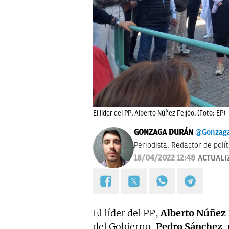
El líder del PP, Alberto Núñez Feijóo. (Foto: EP)
GONZAGA DURÁN
@Gonzag
Periodista. Redactor de polí
18/04/2022 12:48
ACTUALI
El líder del PP,
Alberto Núñez 
del Gobierno,
Pedro Sánchez
,