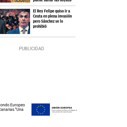
puede saltar las boyas»
El Rey Felipe quiso ir a
Ceuta en plena invasión
pero Sánchez se lo
prohibió
 Fondo Europeo
 Canarias.”Una