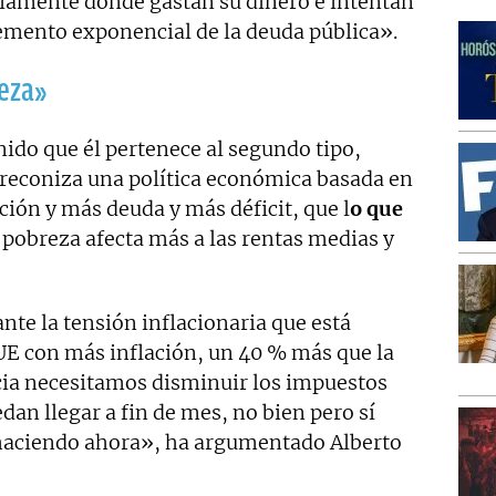
iamente dónde gastan su dinero e intentan
remento exponencial de la deuda pública».
eza»
nido que él pertenece al segundo tipo,
reconiza una política económica basada en
ón y más deuda y más déficit, que l
o que
 la pobreza afecta más a las rentas medias y
ante la tensión inflacionaria que está
 UE con más inflación, un 40 % más que la
ia necesitamos disminuir los impuestos
dan llegar a fin de mes, no bien pero sí
 haciendo ahora», ha argumentado Alberto