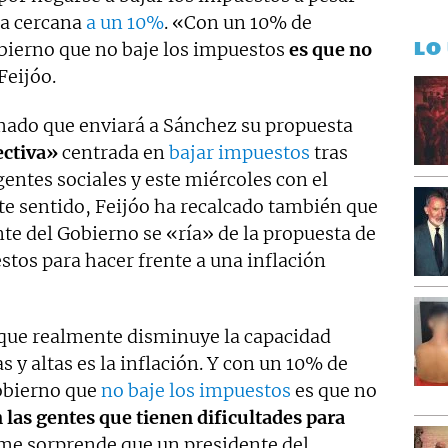
ra cercana
a un 10%
. «Con un 10% de
LO
obierno que no baje los impuestos
es que no
Feijóo.
rmado que enviará a Sánchez su propuesta
ectiva»
centrada en
bajar impuestos
tras
gentes sociales y este miércoles con el
te sentido, Feijóo ha recalcado también que
te del Gobierno se «ría» de la propuesta de
tos para hacer frente a una inflación
 que realmente disminuye la capacidad
s y altas es la inflación. Y con un 10% de
Gobierno que
no baje los impuestos
es que no
n las gentes que tienen dificultades para
, me sorprende que un presidente del