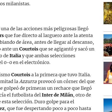
los milanistas.
, una de las acciones más peligrosas llegó
rs
que fue directo al larguero ante la atenta
biando de área, antes de llegar al descanso,
 ante un
Courtois
que se agigantó y sacó un
to de
Italia
y que ambas selecciones
l 0-0 en el electrónico.
 mismo
Courtois
a la primera que tuvo Italia.
 mitad la
Azzurra
provocó un córner del que
ue golpeó de primeras un rechace que llegó
cía el futbolista del
Inter de Milán
, otro de
esta selección. Duro golpe para el
ez
, que fue despertando poco a poco hasta