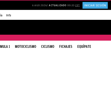
INICIAR SESIÓN
6 AGO 2026
ACTUALIZADO
00:33
CET
ía
Infancia AMANCIO ORTEGA
FRASES que decimos en los BARES
FRASES pa
MULA 1
MOTOCICLISMO
CICLISMO
FICHAJES
EQUÍPATE