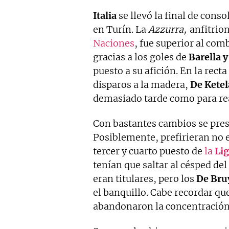
Italia
se llevó la final de conso
en Turín. La
Azzurra,
anfitrio
Naciones
, fue superior al co
gracias a los goles de
Barella y
puesto a su afición. En la rect
disparos a la madera,
De Ketel
demasiado tarde como para rea
Con bastantes cambios se pre
Posiblemente, prefirieran no e
tercer y cuarto puesto de
la
Lig
tenían que saltar al césped del
eran titulares, pero los
De Bruy
el banquillo. Cabe recordar qu
abandonaron la concentración 