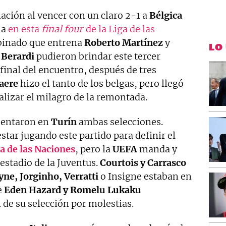
lación al vencer con un claro 2-1 a
Bélgica
na
en esta
final four
de la Liga de las
mbinado que entrena
Roberto Martínez
y
LO
 Berardi
pudieron brindar este tercer
a final del encuentro, después de tres
aere
hizo el tanto de los belgas, pero llegó
lizar el milagro de la remontada.
sentaron en
Turín
ambas selecciones.
star jugando este partido para definir el
a de las Naciones
, pero la
UEFA
manda y
 estadio de la Juventus.
Courtois y Carrasco
ne, Jorginho, Verratti
o Insigne estaban en
e
Eden Hazard y Romelu Lukaku
de su selección por molestias.