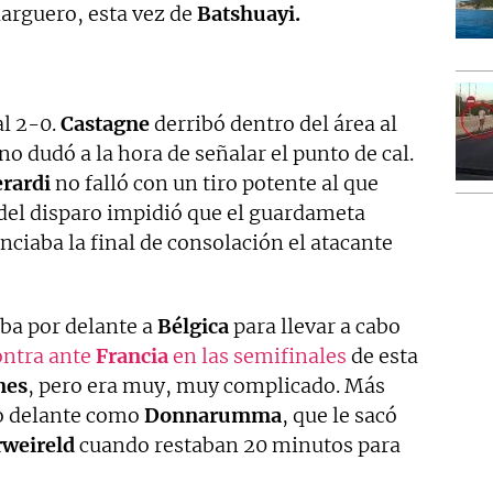
larguero, esta vez de
Batshuayi.
al 2-0.
Castagne
derribó dentro del área al
no dudó a la hora de señalar el punto de cal.
rardi
no falló con un tiro potente al que
 del disparo impidió que el guardameta
nciaba la final de consolación el atacante
ba por delante a
Bélgica
para llevar a cabo
ontra ante
Francia
en las semifinales
de esta
nes
, pero era muy, muy complicado. Más
ro delante como
Donnarumma
, que le sacó
rweireld
cuando restaban 20 minutos para