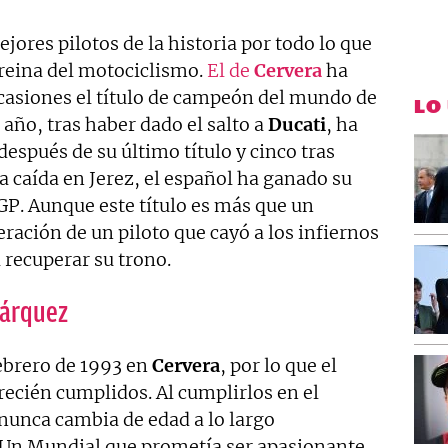
jores pilotos de la historia por todo lo que
 reina del motociclismo.
El de
Cervera
ha
ocasiones el título de campeón del mundo de
LO
 año, tras haber dado el salto a
Ducati
, ha
 después de su último título y cinco tras
ca caída en Jerez, el español ha ganado su
. Aunque este título es más que un
ación de un piloto que cayó a los infiernos
 recuperar su trono.
Márquez
febrero de 1993 en
Cervera
, por lo que el
recién cumplidos. Al cumplirlos en el
 nunca cambia de edad a lo largo
 Un Mundial que prometía ser apasionante,