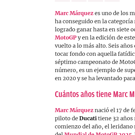
Marc Márquez
es uno de los me
ha conseguido en la categoría
logrado ganar hasta en siete 
MotoGP
y en la edición de este
vuelto a lo más alto. Seis años
tocar fondo con aquella fatídi
séptimo campeonato de MotoGP
número, es un ejemplo de super
en 2020 y se ha levantado para
Cuántos años tiene Marc 
Marc Márquez
nació el 17 de 
piloto de
Ducati
tiene 32 años 
comienzo del año, el leridano
del
Mundial de MotoGP 2025
.