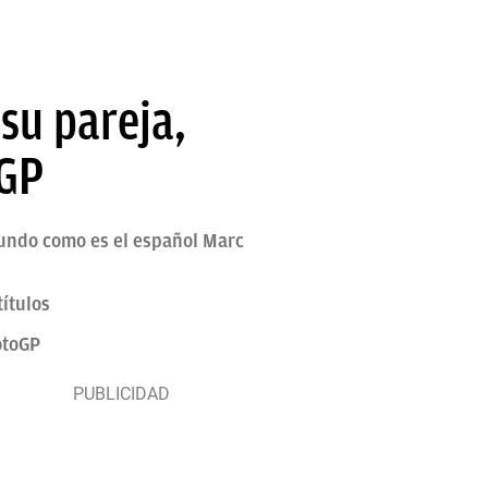
 su pareja,
oGP
mundo como es el español Marc
ítulos
otoGP