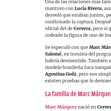
Una de las relaciones más fa
mantuvo con
Lucía Rivera
, au
desveló que estaban juntos, p
confirmado la ruptura. Despué
oficial del de
Cervera
, pero sí
rodeado la figura de uno de los
Se especuló con que
Marc Már
Salomé
, ex tronista del prog
habría desmentido. También se
modelo brasileña Sara Sampaio
Agostina Goñi
, pero son simpl
existen pruebas que lo demues
La familia de Marc Márque
Marc Márquez
nació en
Cerve