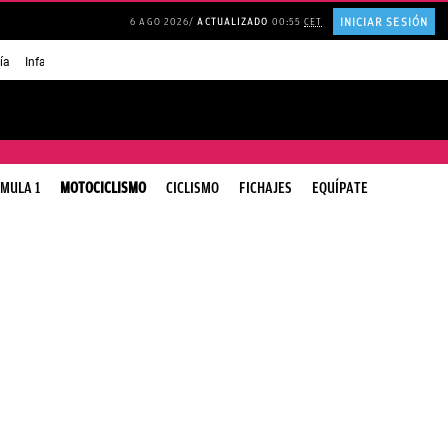
INICIAR SESIÓN
6 AGO 2026
ACTUALIZADO
00:55
CET
ía
Infancia AMANCIO ORTEGA
FRASES que decimos en los BARES
FRASES pa
MULA 1
MOTOCICLISMO
CICLISMO
FICHAJES
EQUÍPATE