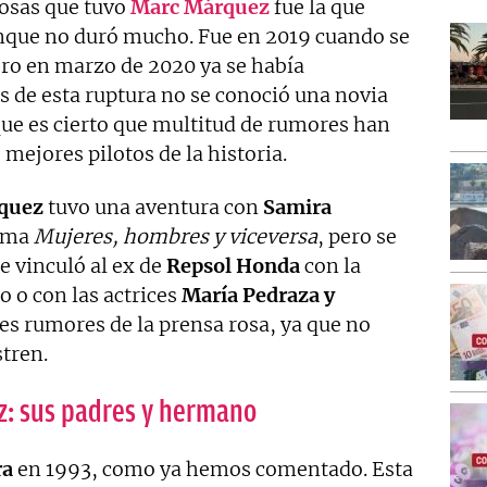
mosas que tuvo
Marc Márquez
fue la que
nque no duró mucho. Fue en 2019 cuando se
ero en marzo de 2020 ya se había
s de esta ruptura no se conoció una novia
 que es cierto que multitud de rumores han
 mejores pilotos de la historia.
quez
tuvo una aventura con
Samira
rama
Mujeres, hombres y viceversa
, pero se
 vinculó al ex de
Repsol Honda
con la
 o con las actrices
María Pedraza y
es rumores de la prensa rosa, ya que no
tren.
z: sus padres y hermano
ra
en 1993, como ya hemos comentado. Esta