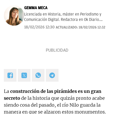
GEMMA MECA
Licenciada en Historia, máster en Periodismo y
Comunicación Digital. Redactora en Ok Diario.
Cuento historias, soy amante de los astros, sigo a la
18/02/2026 12:30
ACTUALIZADO:
18/02/2026 12:32
luna, los TT de Twitter y las tendencias en moda.
Experta en noticias de consumo, lifestyle, recetas y
Lotería de Navidad.
La
construcción de las pirámides es un gran
secreto
de la historia que quizás pronto acabe
siendo cosa del pasado, el río Nilo guarda la
manera en que se alzaron estos monumentos.