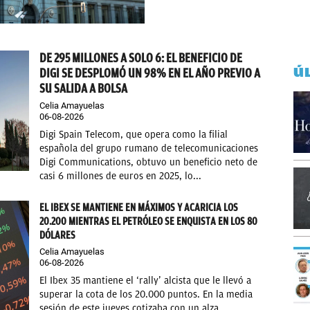
DE 295 MILLONES A SOLO 6: EL BENEFICIO DE
Ú
DIGI SE DESPLOMÓ UN 98% EN EL AÑO PREVIO A
SU SALIDA A BOLSA
Celia Amayuelas
06-08-2026
Digi Spain Telecom, que opera como la filial
española del grupo rumano de telecomunicaciones
Digi Communications, obtuvo un beneficio neto de
casi 6 millones de euros en 2025, lo...
EL IBEX SE MANTIENE EN MÁXIMOS Y ACARICIA LOS
20.200 MIENTRAS EL PETRÓLEO SE ENQUISTA EN LOS 80
DÓLARES
Celia Amayuelas
06-08-2026
El Ibex 35 mantiene el ‘rally’ alcista que le llevó a
superar la cota de los 20.000 puntos. En la media
sesión de este jueves cotizaba con un alza...