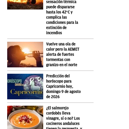
sensación térmica
puede dispararse
hasta los 42ºC y
complica las
condiciones para la
extinción de
incendios
Vuelve una ola de
calor pero la AEMET
alerta de fuertes
tormentas con
granizo en el norte
Predicción del
horóscopo para
Capricornio hoy,
domingo 9 de agosto
de 2026
¿El salmorejo
cordobés lleva
vinagre, sí o no? Los
cocineros andaluces
tienen la respuesta, y