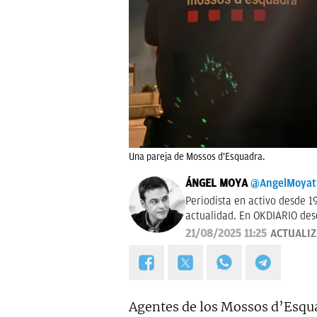
Una pareja de Mossos d'Esquadra.
ÁNGEL MOYA
@AngelMoyat
Periodista en activo desde 1
actualidad. En OKDIARIO desd
pasé por los Informativos de
21/08/2025 11:25
ACTUALI
2006, fui prescriptor en pla
Programa de Ana Rosa hasta 
hace dos años, también me 
la sección "De buenos y malos
Agentes de los Mossos d’Esq
mentiras" y "Tras el muro".