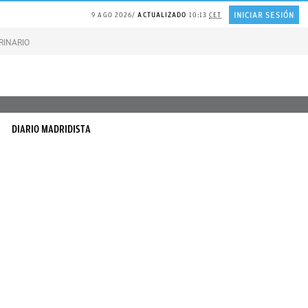
INICIAR SESIÓN
9 AGO 2026
ACTUALIZADO
10:13
CET
RINARIO gatos
Gonzalo Bernardos sobre JUBILACIÓN
DIARIO MADRIDISTA