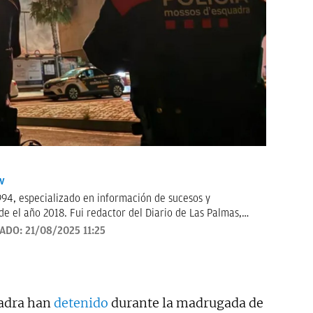
v
994, especializado en información de sucesos y
e el año 2018. Fui redactor del Diario de Las Palmas,
 Telecinco, me ocupé de sucesos en Telemadrid hasta el
ZADO:
21/08/2025 11:25
tó de sucesos y actualidad para Las Mañanas de Cuatro y el
el año 2019 y desde entonces colaboro con TVE. Desde
puedes escuchar en el programa Por Fin de Onda Cero en
". Coautor de los libros "Los reyes latinos", "Red de
uadra han
detenido
durante la madrugada de