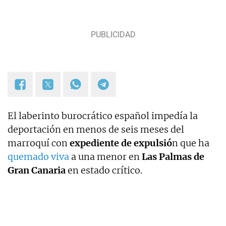
ocupé de sucesos en Telemadrid hasta el 2006, fui
prescriptor en plató de sucesos y actualidad para
Las Mañanas de Cuatro y el Programa de Ana Rosa
hasta el año 2019 y desde entonces colaboro con
TVE. Desde hace dos años, también me puedes
escuchar en el programa Por Fin de Onda Cero en
la sección "De buenos y malos". Coautor de los
libros "Los reyes latinos", "Red de mentiras" y "Tras
el muro".
El laberinto burocrático español impedía la
deportación en menos de seis meses del
marroquí con
expediente de expulsió
n que ha
quemado viva
a una menor en
Las Palmas de
Gran Canaria
en estado crítico.