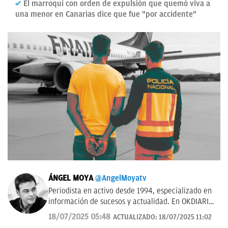
El marroquí con orden de expulsión que quemó viva a
una menor en Canarias dice que fue "por accidente"
ÁNGEL MOYA
@AngelMoyatv
Periodista en activo desde 1994, especializado en
información de sucesos y actualidad. En OKDIARIO
desde el año 2018. Fui redactor del Diario de Las
18/07/2025 05:48
ACTUALIZADO:
18/07/2025 11:02
Palmas, pasé por los Informativos de Telecinco, me