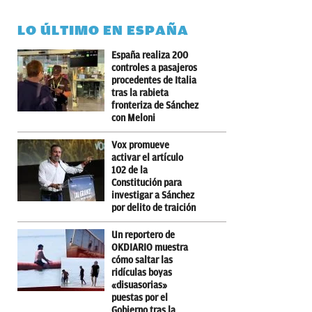
LO ÚLTIMO EN ESPAÑA
España realiza 200
controles a pasajeros
procedentes de Italia
tras la rabieta
fronteriza de Sánchez
con Meloni
Vox promueve
activar el artículo
102 de la
Constitución para
investigar a Sánchez
por delito de traición
Un reportero de
OKDIARIO muestra
cómo saltar las
ridículas boyas
«disuasorias»
puestas por el
Gobierno tras la