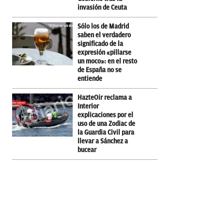
invasión de Ceuta
Sólo los de Madrid
saben el verdadero
significado de la
expresión «pillarse
un moco»: en el resto
de España no se
entiende
HazteOir reclama a
Interior
explicaciones por el
uso de una Zodiac de
la Guardia Civil para
llevar a Sánchez a
bucear