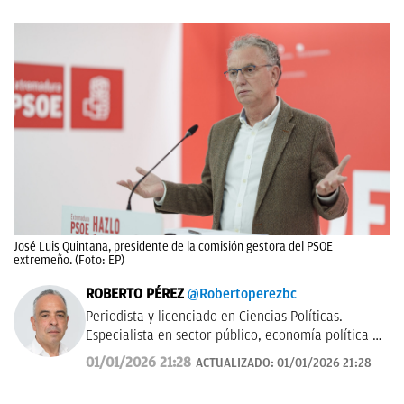
José Luis Quintana, presidente de la comisión gestora del PSOE
extremeño. (Foto: EP)
ROBERTO PÉREZ
@Robertoperezbc
Periodista y licenciado en Ciencias Políticas.
Especialista en sector público, economía política y
presupuestaria, e instituciones político-
01/01/2026 21:28
ACTUALIZADO:
01/01/2026 21:28
administrativas. Trabajó para Agencia Efe y Cope,
ejerció durante más de 20 años en ABC -etapa que