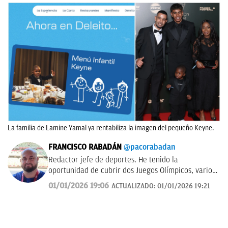
La familia de Lamine Yamal ya rentabiliza la imagen del pequeño Keyne.
FRANCISCO RABADÁN
@pacorabadan
Redactor jefe de deportes. He tenido la
oportunidad de cubrir dos Juegos Olímpicos, varios
Mundiales de distintas disciplinas y algún que otro
01/01/2026 19:06
ACTUALIZADO:
01/01/2026 19:21
All-Star de la NBA con los Gasol. De Córdoba y sin
acento.