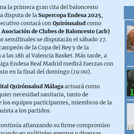
na la primera gran cita del baloncesto
a disputa de la
Supercopa Endesa 2025
,
secutivo contará con
Quirónsalud
como
a Asociación de Clubes de Baloncesto (acb)
s semifinales se disputarán el sábado 27.
 campeón de la Copa del Rey y de la
a las 18h al Valencia Basket. Más tarde, a
 Liga Endesa Real Madrid medirá fuerzas con
to en la final del domingo (19:00).
ital Quirónsalud Málaga
actuará como
quier necesidad sanitaria, tanto de
 los equipos participantes, miembros de la
sista a los partidos.
ontinúa afianzando su firme compromiso
borando en múltiples eventos y diversas