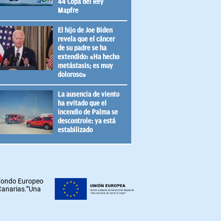
44 Copa del Rey
Mapfre
El hijo de Joe Biden
revela que el cáncer
de su padre se ha
extendido: «Ha hecho
metástasis; es muy
doloroso»
La ausencia de viento
ha evitado que el
incendio de Palma se
descontrole: ya está
estabilizado
 Fondo Europeo
 Canarias.”Una