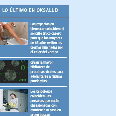
LO ÚLTIMO EN OKSALUD
Los expertos en
bienestar coinciden: el
sencillo truco casero
para que los mayores
de 65 años eviten las
piernas hinchadas por
el calor del verano
Crean la mayor
biblioteca de
proteínas virales para
adelantarse a futuras
pandemias
Los psicólogos
coinciden: las
personas que están
obsesionadas con
mantener su casa en
orden buscan