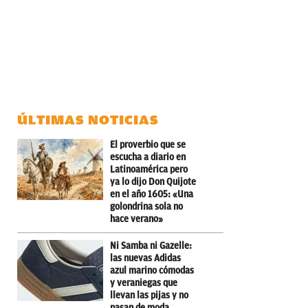
ÚLTIMAS NOTICIAS
El proverbio que se
escucha a diario en
Latinoamérica pero
ya lo dijo Don Quijote
en el año 1605: «Una
golondrina sola no
hace verano»
Ni Samba ni Gazelle:
las nuevas Adidas
azul marino cómodas
y veraniegas que
llevan las pijas y no
pasan de moda