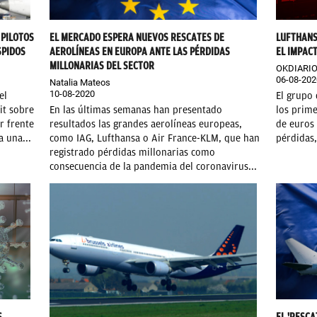
 PILOTOS
EL MERCADO ESPERA NUEVOS RESCATES DE
LUFTHANS
SPIDOS
AEROLÍNEAS EN EUROPA ANTE LAS PÉRDIDAS
EL IMPACT
MILLONARIAS DEL SECTOR
OKDIARI
06-08-202
Natalia Mateos
10-08-2020
el
El grupo 
it sobre
En las últimas semanas han presentado
los prime
r frente
resultados las grandes aerolíneas europeas,
de euros 
a una...
como IAG, Lufthansa o Air France-KLM, que han
pérdidas,
registrado pérdidas millonarias como
consecuencia de la pandemia del coronavirus...