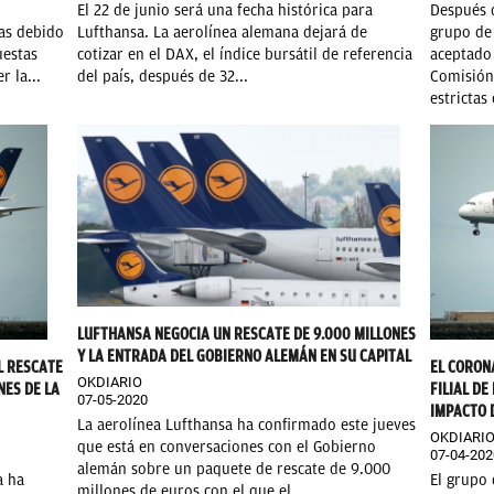
El 22 de junio será una fecha histórica para
Después d
eas debido
Lufthansa. La aerolínea alemana dejará de
grupo de
uestas
cotizar en el DAX, el índice bursátil de referencia
aceptado 
r la...
del país, después de 32...
Comisión
estrictas
LUFTHANSA NEGOCIA UN RESCATE DE 9.000 MILLONES
Y LA ENTRADA DEL GOBIERNO ALEMÁN EN SU CAPITAL
L RESCATE
EL CORON
OKDIARIO
NES DE LA
FILIAL D
07-05-2020
IMPACTO D
La aerolínea Lufthansa ha confirmado este jueves
OKDIARI
que está en conversaciones con el Gobierno
07-04-202
alemán sobre un paquete de rescate de 9.000
a ha
El grupo 
millones de euros con el que el...