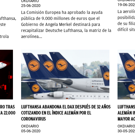
OKDIARIO
19-06-202
25-06-2020
La aerolí
La Comisión Europea ha aprobado la ayuda
posibilid
ufthansa,
pública de 9.000 millones de euros que el
de su fil
ste
Gobierno de Angela Merkel destinará para
difícil s
recapitalizar Deutsche Lufthansa, la matriz de la
trola
aerolínea...
RRO TRAS
LUFTHANSA ABANDONA EL DAX DESPUÉS DE 32 AÑOS
LUFTHANS
A 22.000
COTIZANDO EN EL ÍNDICE ALEMÁN POR EL
ALEMÁN I
CORONAVIRUS
MAYOR AC
OKDIARIO
OKDIARI
05-06-2020
30-05-202