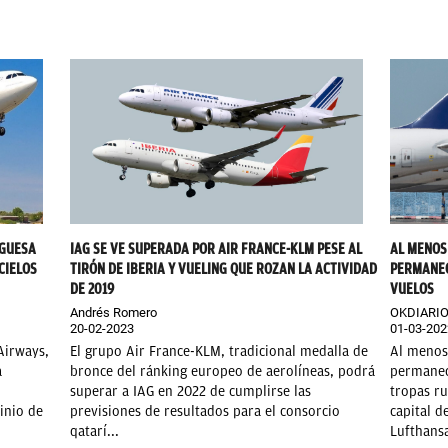
AL MENOS
UGUESA
IAG SE VE SUPERADA POR AIR FRANCE-KLM PESE AL
PERMANEC
CIELOS
TIRÓN DE IBERIA Y VUELING QUE ROZAN LA ACTIVIDAD
VUELOS
DE 2019
OKDIARI
Andrés Romero
01-03-202
20-02-2023
Al menos
Airways,
El grupo Air France-KLM, tradicional medalla de
permanec
a
bronce del ránking europeo de aerolíneas, podrá
tropas ru
superar a IAG en 2022 de cumplirse las
capital d
inio de
previsiones de resultados para el consorcio
Lufthansa
qatarí...