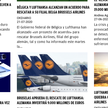
S
EL 'RESCA
ELVEN A
ALEMANIA
BÉLGICA Y LUFTHANSA ALCANZAN UN ACUERDO PARA
19.000 M
RESCATAR A SU FILIAL BELGA BRUSSELS AIRLINES
Andrea A
OKDIARIO
27-06-202
21-07-2020
n duro
La crisis
El Gobierno federal de Bélgica y Lufthansa han
vocando
provocado
alcanzado «un proyecto de acuerdo» para
s
se detect
rescatar Brussels Airlines, filial del grupo
enfermed
alemán, tal y como ha informado este martes
sufrieron
la...
LUFTHANS
QUIEBRA 
BRUSELAS APRUEBA EL RESCATE DE LUFTHANSA:
AIRLINES
RA VEZ
ALEMANIA INVERTIRÁ 9.000 MILLONES DE EUROS
OKDIARI