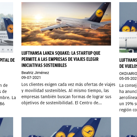
LUFTHANSA LANZA SQUAKE: LA STARTUP QUE
PERMITE A LAS EMPRESAS DE VIAJES ELEGIR
PITAL DE
LUFTHANS
INICIATIVAS SOSTENIBLES
DE VUELO
Beatriz Jiménez
OKDIARI
09-07-2021
05-05-202
Los clientes exigen cada vez más ofertas de viajes
n de
La consej
y movilidad sostenibles. Al mismo tiempo, las
s de
ha anunc
empresas también buscan formas de lograr sus
embre. La
aerolíne
objetivos de sostenibilidad. El Centro de...
586
un 19% s
región co