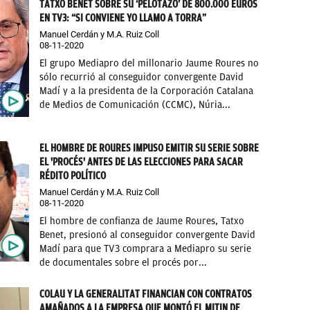
TATXO BENET SOBRE SU ‘PELOTAZO’ DE 800.000 EUROS
EN TV3: “SI CONVIENE YO LLAMO A TORRA”
Manuel Cerdán y M.A. Ruiz Coll
08-11-2020
El grupo Mediapro del millonario Jaume Roures no
sólo recurrió al conseguidor convergente David
Madí y a la presidenta de la Corporación Catalana
de Medios de Comunicación (CCMC), Núria...
EL HOMBRE DE ROURES IMPUSO EMITIR SU SERIE SOBRE
EL 'PROCÉS' ANTES DE LAS ELECCIONES PARA SACAR
RÉDITO POLÍTICO
Manuel Cerdán y M.A. Ruiz Coll
08-11-2020
El hombre de confianza de Jaume Roures, Tatxo
Benet, presionó al conseguidor convergente David
Madí para que TV3 comprara a Mediapro su serie
de documentales sobre el procés por...
COLAU Y LA GENERALITAT FINANCIAN CON CONTRATOS
AMAÑADOS A LA EMPRESA QUE MONTÓ EL MITIN DE