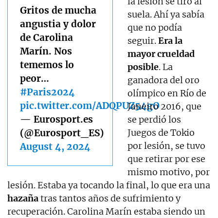
la lesión se tiró al
Gritos de mucha
suela. Ahí ya sabía
angustia y dolor
que no podía
de Carolina
seguir.
Era la
Marín. Nos
mayor crueldad
tememos lo
posible
. La
peor…
ganadora del oro
#Paris2024
olímpico en Río de
pic.twitter.com/ADQPUZ54gO
Janeiro 2016, que
— Eurosport.es
se perdió los
(@Eurosport_ES)
Juegos de Tokio
por lesión, se tuvo
August 4, 2024
que retirar por ese
mismo motivo, por
lesión. Estaba ya tocando la final, lo que era una
hazaña
tras tantos años de sufrimiento y
recuperación. Carolina Marín estaba siendo un