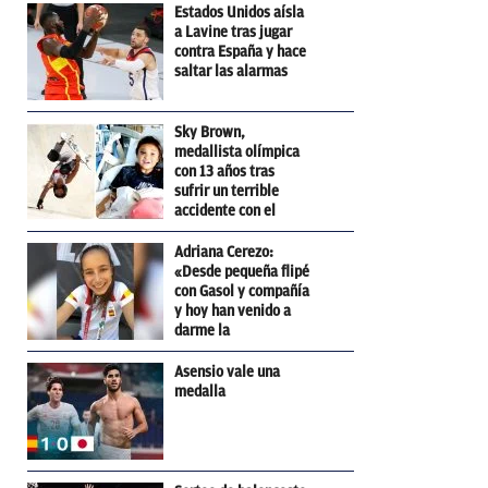
Estados Unidos aísla
a Lavine tras jugar
contra España y hace
saltar las alarmas
Sky Brown,
medallista olímpica
con 13 años tras
sufrir un terrible
accidente con el
skateboard
Adriana Cerezo:
«Desde pequeña flipé
con Gasol y compañía
y hoy han venido a
darme la
enhorabuena»
Asensio vale una
medalla