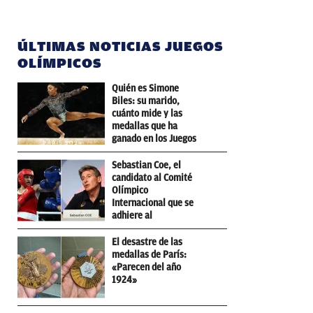
ÚLTIMAS NOTICIAS JUEGOS
OLÍMPICOS
Quién es Simone
Biles: su marido,
cuánto mide y las
medallas que ha
ganado en los Juegos
Olímpicos
Sebastian Coe, el
candidato al Comité
Olímpico
Internacional que se
adhiere al
pensamiento de
Trump
El desastre de las
medallas de París:
«Parecen del año
1924»