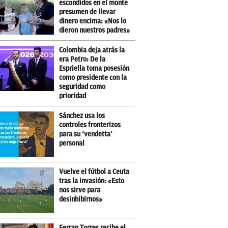
escondidos en el monte
presumen de llevar
dinero encima: «Nos lo
dieron nuestros padres»
Colombia deja atrás la
era Petro: De la
Espriella toma posesión
como presidente con la
seguridad como
prioridad
Sánchez usa los
controles fronterizos
para su ‘vendetta’
personal
Vuelve el fútbol a Ceuta
tras la invasión: «Esto
nos sirve para
desinhibirnos»
Ferran Torres recibe el