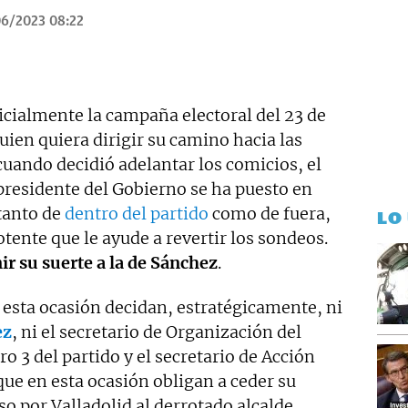
6/2023 08:22
icialmente la campaña electoral del 23 de
uien quiera dirigir su camino hacia las
cuando decidió adelantar los comicios, el
presidente del Gobierno se ha puesto en
 tanto de
dentro del partido
como de fuera,
LO
otente que le ayude a revertir los sondeos.
ir su suerte a la de Sánchez
.
 esta ocasión decidan, estratégicamente, ni
ez
, ni el secretario de Organización del
ro 3 del partido y el secretario de Acción
 que en esta ocasión obligan a ceder su
so por Valladolid al derrotado alcalde