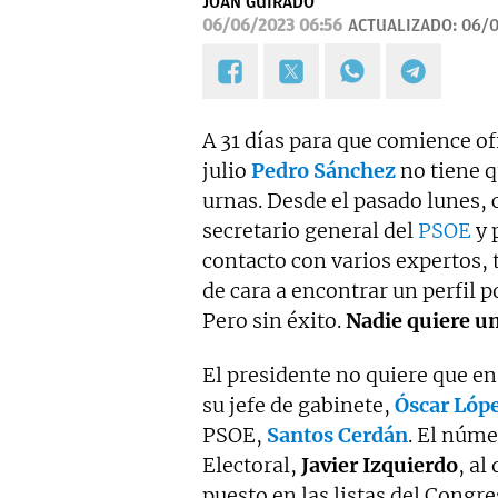
JOAN GUIRADO
06/06/2023 06:56
ACTUALIZADO:
06/0
A 31 días para que comience of
julio
Pedro Sánchez
no tiene q
urnas. Desde el pasado lunes, 
secretario general del
PSOE
y 
contacto con varios expertos,
de cara a encontrar un perfil p
Pero sin éxito.
Nadie quiere un
El presidente no quiere que en
su jefe de gabinete,
Óscar Lóp
PSOE,
Santos Cerdán
. El núme
Electoral,
Javier Izquierdo
, al
puesto en las listas del Congre