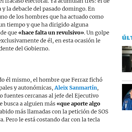
l fracaso electoral. Ya acumulan tres: el de
ía y la debacle del pasado domingo. En
uno de los hombres que ha actuado como
un tiempo y que ha dirigido alguna
 de que
«hace falta un revulsivo»
. Un golpe
ÚL
exclusivamente de él, en esta ocasión le
idente del Gobierno.
o él mismo, el hombre que Ferraz fichó
ipales y autonómicas,
Aleix Sanmartín
,
o fuentes cercanas al jefe del Ejecutivo
se busca a alguien más
«que aporte algo
habido más llamadas con la petición de SOS
a. Pero le está costando dar con la tecla