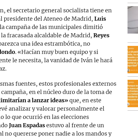
 el secretario general socialista tiene en
 al presidente del Ateneo de Madrid,
Luis
 la campaña de las municipales dimitió
 la fracasada alcaldable de Madrid,
Reyes
parezca una idea estrambótica, no
dondo
. «Hacían muy buen equipo y si
nte le necesita, la vanidad de Iván le hará
az.
ismas fuentes, estos profesionales externos
la campaña, en el núcleo duro de la toma de
limitarían a lanzar ideas»
que, en este
revé analizar y valorar personalmente el
o lo que ocurrió en las elecciones
ndo
Juan Espadas
estuvo al frente de un
l no quererse poner nadie a los mandos y