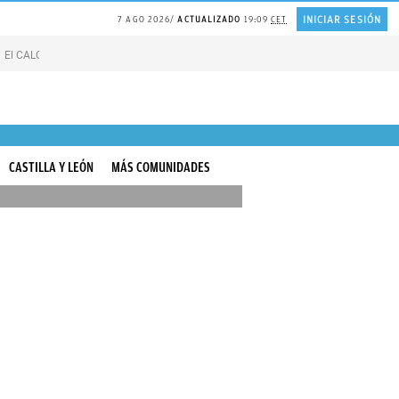
INICIAR SESIÓN
7 AGO 2026
ACTUALIZADO
19:09
CET
El CALOR de Suiza
Catedrático de HARVARD sobre la FELICIDAD
Líneas blan
CASTILLA Y LEÓN
MÁS COMUNIDADES