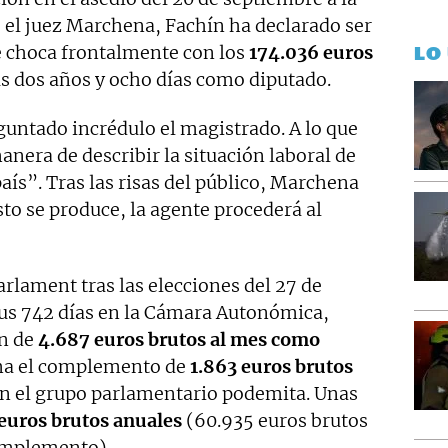
 el juez Marchena, Fachín ha declarado ser
e choca frontalmente con los
174.036 euros
LO
s dos años y ocho días como diputado.
guntado incrédulo el magistrado. A lo que
nera de describir la situación laboral de
aís”. Tras las risas del público, Marchena
sto se produce, la agente procederá al
arlament tras las elecciones del 27 de
us 742 días en la Cámara Autonómica,
ón de
4.687 euros brutos al mes como
suma el complemento de
1.863 euros brutos
en el grupo parlamentario podemita. Unas
euros brutos anuales
(60.935 euros brutos
complemento).