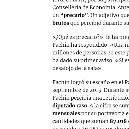
Consellería de Economía. Ante
un
“precario”
. Un adjetivo qu
brutos
que percibió durante su
«¿Qué es precario?», le ha pre
Fachín ha respondido: «Una ma
millones de personas en este p
ha dado su primer aviso: «Si e
desalojo de la sala».
Fachín logró su escaño en el P
septiembre de 2015. Durante s
Fachín percibía una retribuci
diputado raso
. A la cifra se 
mensuales
por su portavocía 
cantidades que suman
87.018 
de sueldo y 26.083 euros de 