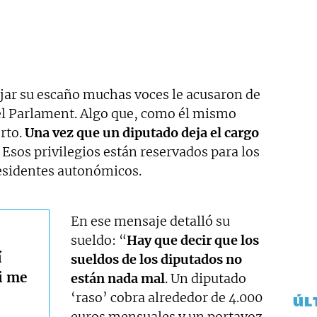
jar su escaño muchas voces le acusaron de
del Parlament. Algo que, como él mismo
rto.
Una vez que un diputado deja el cargo
. Esos privilegios están reservados para los
esidentes autonómicos.
En ese mensaje detalló su
sueldo: “
Hay que decir que los
í
sueldos de los diputados no
i me
están nada mal
. Un diputado
‘raso’ cobra alrededor de 4.000
ÚL
euros mensuales y un portavoz,