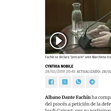
Fachín se declara "precario" ante Marchena t
CYNTHIA NOBILE
28/02/2019 20:45
ACTUALIZADO:
28/02
Albano Dante Fachín
ha compar
del procés a petición de la de
Jordi Cuixart, por su participa