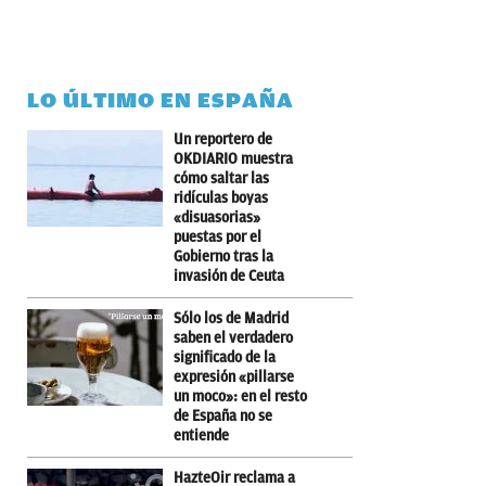
LO ÚLTIMO EN ESPAÑA
Un reportero de
OKDIARIO muestra
cómo saltar las
ridículas boyas
«disuasorias»
puestas por el
Gobierno tras la
invasión de Ceuta
Sólo los de Madrid
saben el verdadero
significado de la
expresión «pillarse
un moco»: en el resto
de España no se
entiende
HazteOir reclama a