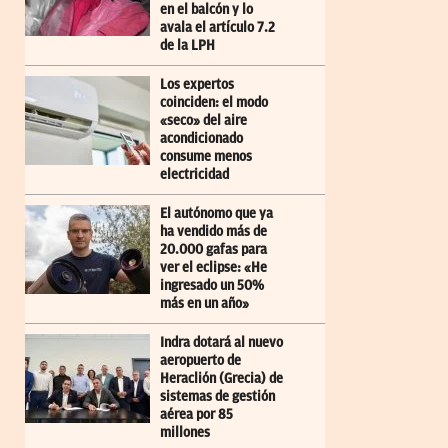
en el balcón y lo
avala el artículo 7.2
de la LPH
Los expertos
coinciden: el modo
«seco» del aire
acondicionado
consume menos
electricidad
El autónomo que ya
ha vendido más de
20.000 gafas para
ver el eclipse: «He
ingresado un 50%
más en un año»
Indra dotará al nuevo
aeropuerto de
Heraclión (Grecia) de
sistemas de gestión
aérea por 85
millones