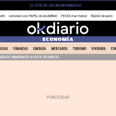
EL SITIO DE LOS INCONFORMISTAS
dhi
Limonero con PAPEL de ALUMINIO
PECES mar menor
RAZAS de perro
ECONOMÍA
ESAS
FINANZAS
ENERGÍA
MERCADOS
TURISMO
VIVIENDA
CO
ADA DE INMIGRANTES A CEUTA, EN DIRECTO