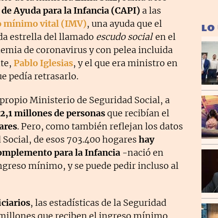
e Ayuda para la Infancia (CAPI)
a las
o mínimo vital (IMV)
, una ayuda que el
LO
a estrella del llamado
escudo social
en el
emia de coronavirus y con pelea incluida
nte,
Pablo Iglesias
, y el que era ministro en
ue pedía retrasarlo.
 propio Ministerio de Seguridad Social, a
2,1 millones de personas
que recibían el
ares
. Pero, como también reflejan los datos
d Social, de esos 703.400 hogares
hay
omplemento para la Infancia
-nació en
ingreso mínimo, y se puede pedir incluso al
ciarios
, las estadísticas de la Seguridad
 millones que reciben el ingreso mínimo,