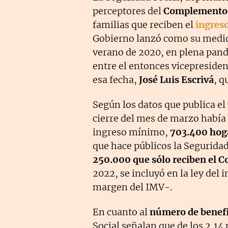
perceptores del
Complemento d
familias que reciben el
ingres
Gobierno lanzó como su medid
verano de 2020, en plena pand
entre el entonces vicepreside
esa fecha,
José Luis Escrivá
, q
Según los datos que publica el
cierre del mes de marzo había
ingreso mínimo,
703.400 hog
que hace públicos la Segurida
250.000 que sólo reciben el C
2022, se incluyó en la ley del 
margen del IMV-.
En cuanto al
número de benefi
Social señalan que de los 2,14