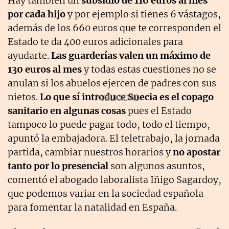
Hay también un
subsidio de 110 euros al mes
por cada hijo
y por ejemplo si tienes 6 vástagos,
además de los 660 euros que te corresponden el
Estado te da 400 euros adicionales para
ayudarte.
Las guarderías valen un máximo de
130 euros al mes
y todas estas cuestiones no se
anulan si los abuelos ejercen de padres con sus
nietos.
Lo que sí introduce Suecia es el copago
sanitario en algunas cosas
pues el Estado
tampoco lo puede pagar todo, todo el tiempo,
apuntó la embajadora. El teletrabajo, la jornada
partida, cambiar nuestros horarios y
no apostar
tanto por lo presencial
son algunos asuntos,
comentó el abogado laboralista Iñigo Sagardoy,
que podemos variar en la sociedad española
para fomentar la natalidad en España.