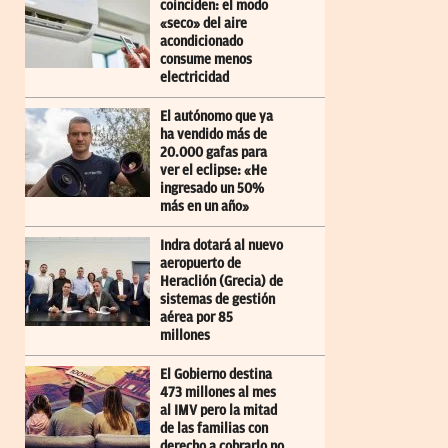
coinciden: el modo
«seco» del aire
acondicionado
consume menos
electricidad
El autónomo que ya
ha vendido más de
20.000 gafas para
ver el eclipse: «He
ingresado un 50%
más en un año»
Indra dotará al nuevo
aeropuerto de
Heraclión (Grecia) de
sistemas de gestión
aérea por 85
millones
El Gobierno destina
473 millones al mes
al IMV pero la mitad
de las familias con
derecho a cobrarlo no