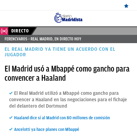
ÚLTIMAS
DIRECTO
FERENCVAROS – REAL MADRID, EN DIRECTO HOY
NOTICIAS
EL REAL MADRID YA TIENE UN ACUERDO CON EL
REAL
JUGADOR
MADRID
El Madrid usó a Mbappé como gancho para
convencer a Haaland
BALONCESTO
CANTERA
El Real Madrid utilizó a Mbappé como gancho para
convencer a Haaland en las negociaciones para el fichaje
FICHAJES
del delantero del Dortmund
DIRECTO
Haaland dice sí al Madrid con 80 millones de comisión
FEMENINO
Ancelotti ya hace planes con Mbappé
PAPARAZZI