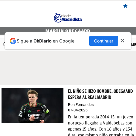
ÚLTIMAS
MARTIN ODEGAARD
✕
Sigue a
OkDiario
en Google
Continuar
NOTICIAS
ÚLTIMAS NOTICIAS
REAL MADRID
BALONCESTO
CANTERA
FEM
REAL
MADRID
BALONCESTO
CANTERA
EL NIÑO SE HIZO HOMBRE: ODEGAARD
ESPERA AL REAL MADRID
FICHAJES
Ben Fernandes
DIRECTO
07-04-2025
En la temporada 2014-15, un joven
FEMENINO
noruego llegaba a Valdebebas con
apenas 15 años. Con 16 años y 154
PAPARAZZI
días, ese mismo niño entraba en la