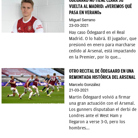
ÖDEGAARD NO TIENE CLARA SU
VUELTA AL MADRID: «VEREMOS QUÉ
PASA EN VERANO»
Miguel Serrano
23-03-2021
Hay caso Ödegaard en el Real
Madrid. O lo habrá. El jugador, que
presionó en enero para marcharse
cedido al Arsenal, está impactando
en la Premier, por lo que...
OTRO RECITAL DE ÖDEGAARD EN UNA
REMONTADA HISTÓRICA DEL ARSENAL
Marcelo González
21-03-2021
Martin Ödegaard volvió a firmar
una gran actuación con el Arsenal.
Los gunners disputaban el derbi de
Londres ante el West Ham y
llegaron a verse 3-0, pero los
hombres...