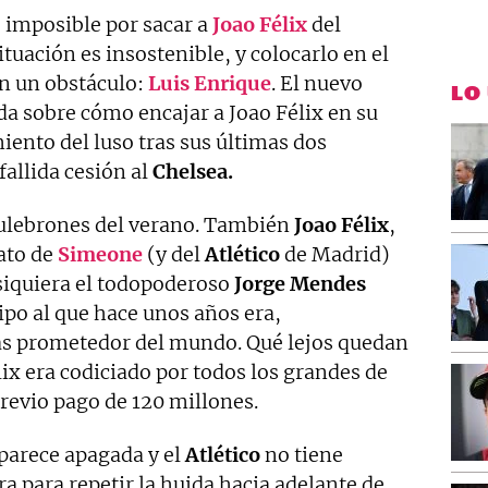
 imposible por sacar a
Joao Félix
del
tuación es insostenible, y colocarlo en el
n un obstáculo:
Luis Enrique
. El nuevo
LO
da sobre cómo encajar a Joao Félix en su
iento del luso tras sus últimas dos
fallida cesión al
Chelsea.
culebrones del verano. También
Joao Félix
,
ato de
Simeone
(y del
Atlético
de Madrid)
 siquiera el todopoderoso
Jorge Mendes
ipo al que hace unos años era,
ás prometedor del mundo. Qué lejos quedan
lix era codiciado por todos los grandes de
previo pago de 120 millones.
parece apagada y el
Atlético
no tiene
ra para repetir la huida hacia adelante de