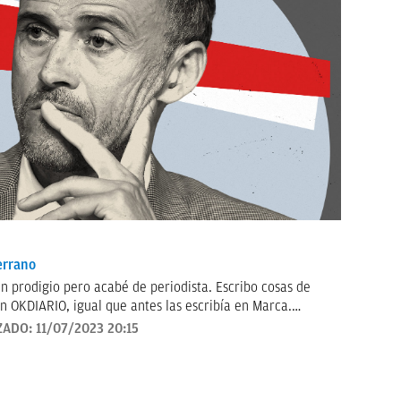
errano
n prodigio pero acabé de periodista. Escribo cosas de
n OKDIARIO, igual que antes las escribía en Marca.
 radio y casi siempre sin decir palabrotas. Soy bastante
ZADO:
11/07/2023 20:15
lestias.