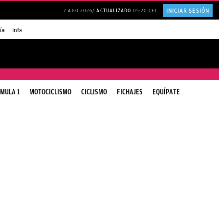
INICIAR SESIÓN
7 AGO 2026
ACTUALIZADO
05:20
CET
ía
Infancia AMANCIO ORTEGA
FRASES que decimos en los BARES
FRASES pa
MULA 1
MOTOCICLISMO
CICLISMO
FICHAJES
EQUÍPATE