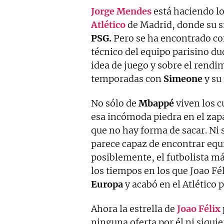
Jorge Mendes
está haciendo lo
Atlético
de Madrid, donde su si
PSG.
Pero se ha encontrado co
técnico del equipo parisino du
idea de juego y sobre el rendim
temporadas con
Simeone
y su 
No sólo de
Mbappé
viven los 
esa incómoda piedra en el zap
que no hay forma de sacar. Ni
parece capaz de encontrar equ
posiblemente, el futbolista m
los tiempos en los que Joao Fé
Europa
y acabó en el Atlético 
Ahora la estrella de
Joao Félix
ninguna oferta por él ni siquie