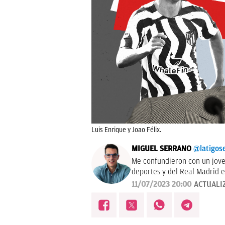
Luis Enrique y Joao Félix.
MIGUEL SERRANO
@latigos
Me confundieron con un jove
deportes y del Real Madrid e
También a veces hablo por la
11/07/2023 20:00
ACTUALI
tocapelotas. Perdonen las mo