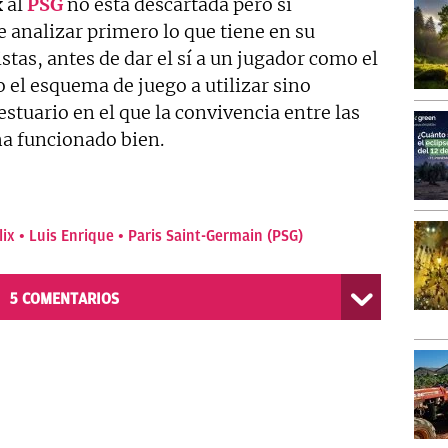
x
al
PSG
no está descartada pero sí
 analizar primero lo que tiene en su
istas, antes de dar el sí a un jugador como el
o el esquema de juego a utilizar sino
stuario en el que la convivencia entre las
ha funcionado bien.
lix
Luis Enrique
Paris Saint-Germain (PSG)
5
COMENTARIOS