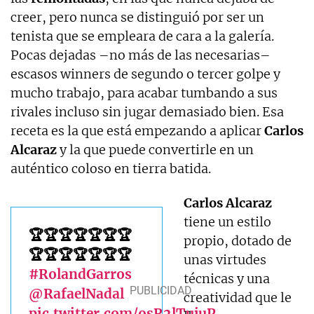
creer, pero nunca se distinguió por ser un
tenista que se empleara de cara a la galería.
Pocas dejadas –no más de las necesarias–
escasos winners de segundo o tercer golpe y
mucho trabajo, para acabar tumbando a sus
rivales incluso sin jugar demasiado bien. Esa
receta es la que está empezando a aplicar
Carlos
Alcaraz
y la que puede convertirle en un
auténtico coloso en tierra batida.
Carlos Alcaraz
tiene un estilo
🏆🏆🏆🏆🏆🏆🏆
propio, dotado de
🏆🏆🏆🏆🏆🏆🏆
unas virtudes
#RolandGarros
técnicas y una
@RafaelNadal
creatividad que le
pic.twitter.com/osR2lTujuP