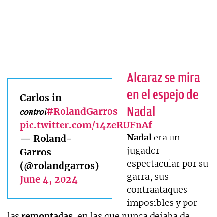
Alcaraz se mira
en el espejo de
Carlos in
Nadal
𝑐𝑜𝑛𝑡𝑟𝑜𝑙
#RolandGarros
pic.twitter.com/14zeRUFnAf
Nadal
era un
— Roland-
jugador
Garros
espectacular por su
(@rolandgarros)
garra, sus
June 4, 2024
contraataques
imposibles y por
las
remontadas
, en las que nunca dejaba de