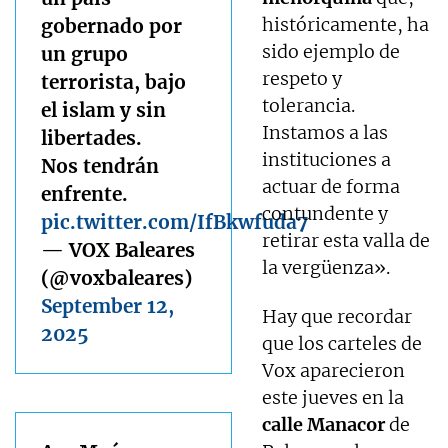
históricamente, ha
gobernado por
sido ejemplo de
un grupo
respeto y
terrorista, bajo
tolerancia.
el islam y sin
Instamos a las
libertades.
instituciones a
Nos tendrán
actuar de forma
enfrente.
contundente y
pic.twitter.com/IfBkwfuda7
retirar esta valla de
— VOX Baleares
la vergüenza».
(@voxbaleares)
September 12,
Hay que recordar
2025
que los carteles de
Vox aparecieron
este jueves en la
calle Manacor
de