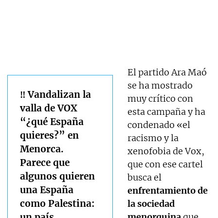
El partido Ara Maó
se ha mostrado
‼️ Vandalizan la
muy crítico con
valla de VOX
esta campaña y ha
“¿qué España
condenado «el
quieres?” en
racismo y la
Menorca.
xenofobia de Vox,
Parece que
que con ese cartel
algunos quieren
busca el
una España
enfrentamiento de
como Palestina:
la sociedad
un país
menorquina
que,