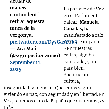
actuar de
manera
La portavoz de Vox
contundent i
en el Parlament
retirar aquesta
balear,
Manuela
tanca de la
Cañadas,
ha
vergonya.
manifestado a raíz
pic.twitter.com/Dy7GasYUb9
de esta campaña:
«En nuestras
— Ara Maó
calles, algo ha
(@agrupacioaramao)
cambiado, y no
September 11,
para bien.
2025
Sustitución
cultura,
inseguridad, violencia… Queremos seguir
viviendo en paz, con seguridad y en libertad. En
Vox, tenemos claro la España que queremos, ¿y
tú?».