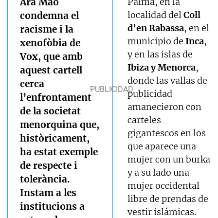
Ara Maó
Palma, en la
localidad del
Coll
condemna el
d’en Rabassa
, en el
racisme i la
municipio de
Inca
,
xenofòbia de
y en las islas de
Vox, que amb
Ibiza y Menorca
,
aquest cartell
donde las vallas de
cerca
publicidad
l’enfrontament
amanecieron con
de la societat
carteles
menorquina que,
gigantescos en los
històricament,
que aparece una
ha estat exemple
mujer con un burka
de respecte i
y a su lado una
tolerància.
mujer occidental
Instam a les
libre de prendas de
institucions a
vestir islámicas.