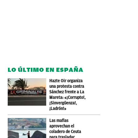
LO ÚLTIMO EN ESPAÑA
Hazte Oir organiza
una protesta contra
Sánchez frente a La
Mareta: «¡Corrupto!,
¡Sinvergüenza!,
¡Ladrón!»
Las mafias
aprovechan el
coladero de Ceuta
para trasladar