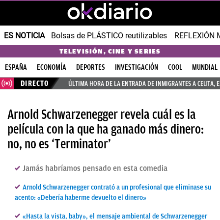
ES NOTICIA
Bolsas de PLÁSTICO reutilizables
REFLEXIÓN 
TELEVISIÓN, CINE Y SERIES
ESPAÑA
ECONOMÍA
DEPORTES
INVESTIGACIÓN
COOL
MUNDIAL
DIRECTO
ÚLTIMA HORA DE LA ENTRADA DE INMIGRANTES A CEUTA, 
Arnold Schwarzenegger revela cuál es la
película con la que ha ganado más dinero:
no, no es ‘Terminator’
Jamás habríamos pensado en esta comedia
Arnold Schwarzenegger contrató a un profesional que eliminase su
acento: «Debería haberme devuelto el dinero»
«Hasta la vista, baby», el mensaje ambiental de Schwarzenegger