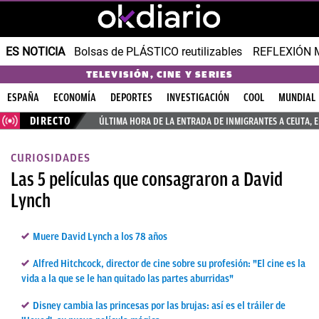
ES NOTICIA
Bolsas de PLÁSTICO reutilizables
REFLEXIÓN 
TELEVISIÓN, CINE Y SERIES
ESPAÑA
ECONOMÍA
DEPORTES
INVESTIGACIÓN
COOL
MUNDIAL
DIRECTO
ÚLTIMA HORA DE LA ENTRADA DE INMIGRANTES A CEUTA, 
CURIOSIDADES
Las 5 películas que consagraron a David
Lynch
Muere David Lynch a los 78 años
Alfred Hitchcock, director de cine sobre su profesión: "El cine es la
vida a la que se le han quitado las partes aburridas"
Disney cambia las princesas por las brujas: así es el tráiler de