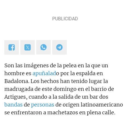
ocupé de sucesos en Telemadrid hasta el 2006, fui
prescriptor en plató de sucesos y actualidad para
Las Mañanas de Cuatro y el Programa de Ana Rosa
hasta el año 2019 y desde entonces colaboro con
TVE. Desde hace dos años, también me puedes
escuchar en el programa Por Fin de Onda Cero en
la sección "De buenos y malos". Coautor de los
libros "Los reyes latinos", "Red de mentiras" y "Tras
el muro".
Son las imágenes de la pelea en la que un
hombre es
apuñalad
o por la espalda en
Badalona. Los hechos han tenido lugar la
madrugada de este domingo en el barrio de
Artigues, cuando a la salida de un bar dos
bandas
de
personas
de origen latinoamericano
se enfrentaron a machetazos en plena calle.