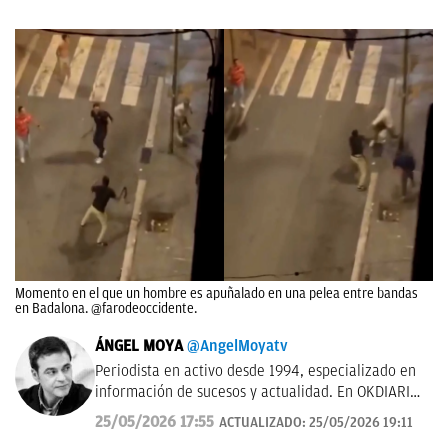
Momento en el que un hombre es apuñalado en una pelea entre bandas
en Badalona. @farodeoccidente.
ÁNGEL MOYA
@AngelMoyatv
Periodista en activo desde 1994, especializado en
información de sucesos y actualidad. En OKDIARIO
desde el año 2018. Fui redactor del Diario de Las
25/05/2026 17:55
ACTUALIZADO:
25/05/2026 19:11
Palmas, pasé por los Informativos de Telecinco, me