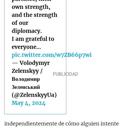
own strength,
and the strength
of our
diplomacy.
I am grateful to
everyone…
pic.twitter.com/w7ZB66p7wi
— Volodymyr
Zelenskyy /
Володимир
Зеленський
(@ZelenskyyUa)
May 4, 2024
independientemente de cómo alguien intente