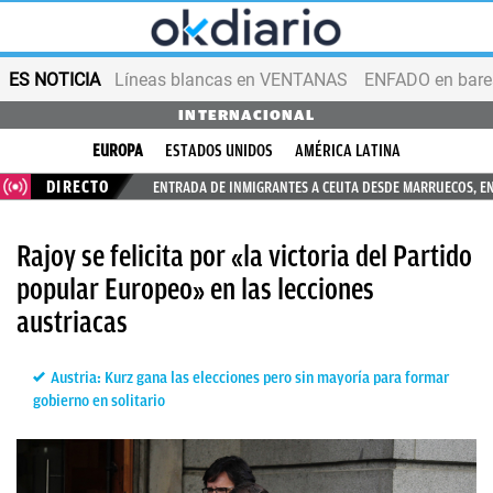
ES NOTICIA
Líneas blancas en VENTANAS
ENFADO en bares
INTERNACIONAL
EUROPA
ESTADOS UNIDOS
AMÉRICA LATINA
DIRECTO
ENTRADA DE INMIGRANTES A CEUTA DESDE MARRUECOS, E
Rajoy se felicita por «la victoria del Partido
popular Europeo» en las lecciones
austriacas
Austria: Kurz gana las elecciones pero sin mayoría para formar
gobierno en solitario