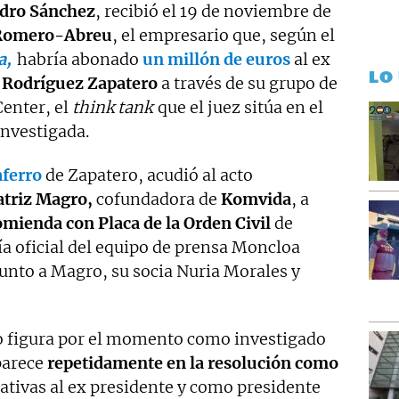
dro Sánchez
, recibió el 19 de noviembre de
 Romero-Abreu
, el empresario que, según el
a,
habría abonado
un millón de euros
al ex
LO
s Rodríguez Zapatero
a través de su grupo de
Center, el
think tank
que el juez sitúa en el
investigada.
aferro
de Zapatero, acudió al acto
triz Magro,
cofundadora de
Komvida
, a
mienda con Placa de la Orden Civil
de
fía oficial del equipo de prensa Moncloa
unto a Magro, su socia Nuria Morales y
 figura por el momento como investigado
parece
repetidamente en la resolución como
ativas al ex presidente y como presidente