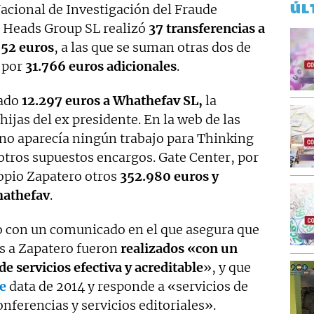
ÚL
Nacional de Investigación del Fraude
 Heads Group SL realizó
37 transferencias a
552 euros
, a las que se suman otras dos de
 por
31.766 euros adicionales
.
nado
12.297 euros a Whathefav SL,
la
ijas del ex presidente. En la web de las
 no aparecía ningún trabajo para Thinking
 otros supuestos encargos. Gate Center, por
ropio Zapatero otros
352.980 euros y
athefav
.
 con un comunicado en el que asegura que
s a Zapatero fueron
realizados «con un
e servicios efectiva y acreditable
», y que
e
data de 2014 y responde a «servicios de
nferencias y servicios editoriales».