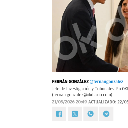
FERNÁN GONZÁLEZ
@fernangonzalez
Jefe de Investigación y Tribunales. En O
(
fernan.gonzalez@okdiario.com
).
21/05/2026 20:49
ACTUALIZADO:
22/0