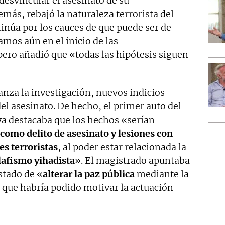
 desvincular el asesinato de su
emás, rebajó la naturaleza terrorista del
inúa por los cauces de que puede ser de
amos aún en el inicio de las
pero añadió que «todas las hipótesis siguen
nza la investigación, nuevos indicios
del asesinato. De hecho, el primer auto del
ya destacaba que los hechos «serían
como delito de asesinato y lesiones con
s terroristas
, al poder estar relacionada la
alafismo yihadista
». El magistrado apuntaba
stado de «
alterar la paz pública
mediante la
la que habría podido motivar la actuación