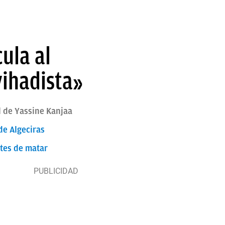
ula al
yihadista»
l de Yassine Kanjaa
de Algeciras
ntes de matar