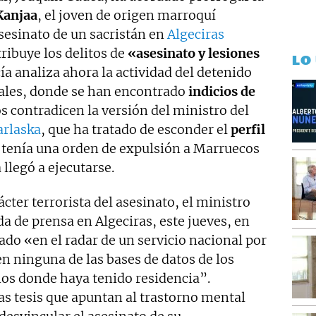
Kanjaa
, el joven de origen marroquí
asesinato de un sacristán en
Algeciras
atribuye los delitos de
«asesinato y lesiones
LO
cía analiza ahora la actividad del detenido
ciales, donde se han encontrado
indicios de
s contradicen la versión del ministro del
rlaska
, que ha tratado de esconder el
perfil
 tenía una orden de expulsión a Marruecos
llegó a ejecutarse.
ácter terrorista del asesinato, el ministro
da de prensa en Algeciras, este jueves, en
ado «en el radar de un servicio nacional por
n ninguna de las bases de datos de los
nos donde haya tenido residencia”.
las tesis que apuntan al trastorno mental