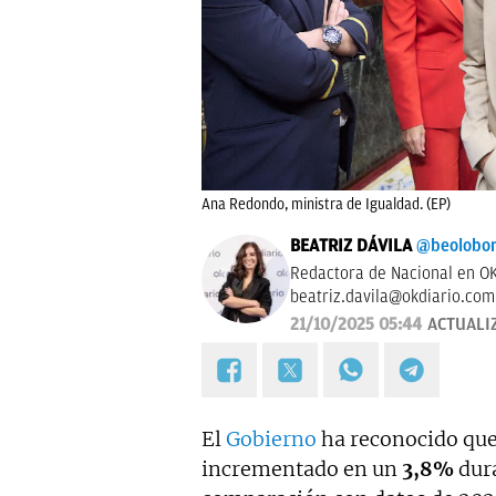
Ana Redondo, ministra de Igualdad. (EP)
BEATRIZ DÁVILA
@beolobo
Redactora de Nacional en OK
beatriz.davila@okdiario.com
21/10/2025 05:44
ACTUALI
El
Gobierno
ha reconocido que
incrementado en un
3,8%
dura