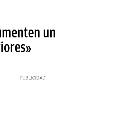
aumenten un
riores»