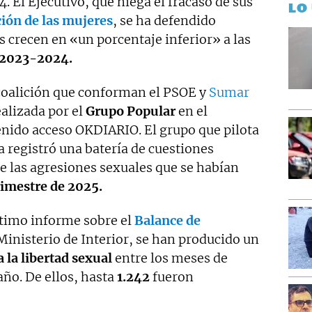
 El Ejecutivo, que niega el fracaso de sus
LO
ión de las mujeres
, se ha defendido
s crecen en «un porcentaje inferior» a las
 2023-2024.
 coalición que conforman el PSOE y
Sumar
alizada por el
Grupo Popular
en el
enido acceso OKDIARIO. El grupo que pilota
 registró una batería de cuestiones
e las agresiones sexuales que se habían
rimestre de 2025.
ltimo informe sobre el
Balance de
Ministerio de Interior, se han producido un
a la libertad sexual
entre los meses de
ño. De ellos, hasta
1.242
fueron