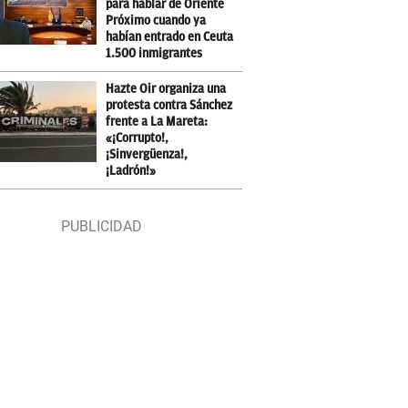
para hablar de Oriente
Próximo cuando ya
habían entrado en Ceuta
1.500 inmigrantes
Hazte Oir organiza una
protesta contra Sánchez
frente a La Mareta:
«¡Corrupto!,
¡Sinvergüenza!,
¡Ladrón!»