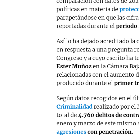
comparación con datos de 2024.
políticas en materia de
protecc
parapetándose en que las cifra
reportadas durante el
periodo
Así lo ha dejado acreditado la
en respuesta a una pregunta re
Congreso y a cuyo escrito ha t
Ester Muñoz
en la Cámara Baja
relacionadas con el aumento d
producido durante el
primer t
Según datos recogidos en el ú
Criminalidad
realizado por el 
total de
4.760 delitos
de contr
enero y marzo de este mismo a
agresiones
con penetración.