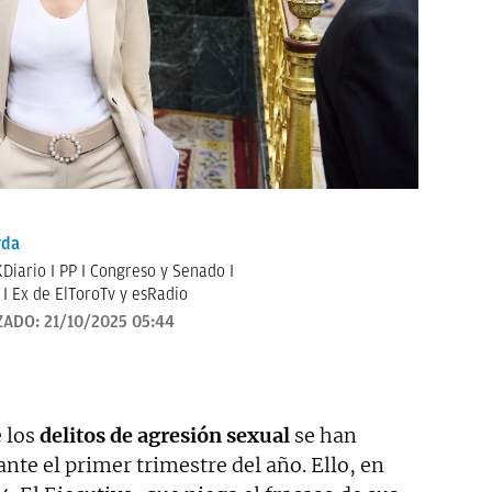
rda
Diario I PP I Congreso y Senado I
I Ex de ElToroTv y esRadio
ZADO:
21/10/2025 05:44
 los
delitos de agresión
sexual
se han
nte el primer trimestre del año. Ello, en