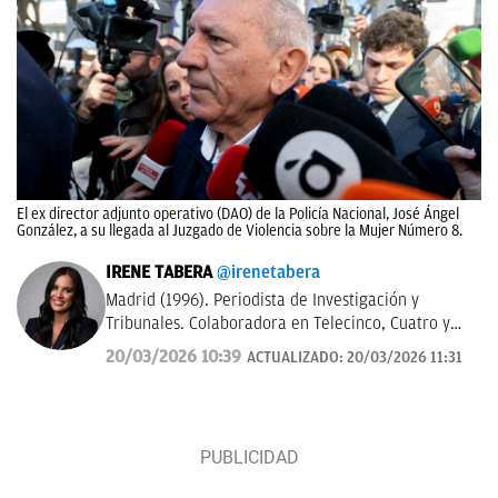
El ex director adjunto operativo (DAO) de la Policía Nacional, José Ángel
González, a su llegada al Juzgado de Violencia sobre la Mujer Número 8.
IRENE TABERA
@irenetabera
Madrid (1996). Periodista de Investigación y
Tribunales. Colaboradora en Telecinco, Cuatro y
Telemadrid. Graduada en Periodismo por la
20/03/2026 10:39
ACTUALIZADO:
20/03/2026 11:31
Universidad Complutense de Madrid y máster en
Televisión por la Universidad Católica de Milán.
Anteriormente trabajó en Mediaset Italia.
Contacto:
irene.tabera@okdiario.com