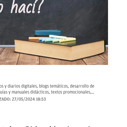
 y diarios digitales, blogs temáticos, desarrollo de
uías y manuales didácticos, textos promocionales,
arketing, artículos de opinión, relatos y guiones, y
ZADO:
27/05/2024 18:53
todo tipo que requieran de textos con un contenido de
revisado, así como a la curación y depuración de textos.
ento personal y profesional, y abierto a nuevas