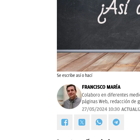
Se escribe así o hací
FRANCISCO MARÍA
Colaboro en diferentes medios
páginas Web, redacción de g
campañas publicitarias y de m
27/05/2024 10:30
ACTUALI
proyectos empresariales de 
calidad, bien documentado y 
Estoy en permanente crecimi
colaboraciones.