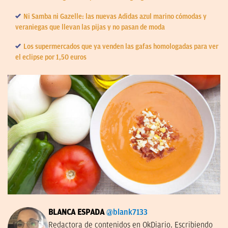
Ni Samba ni Gazelle: las nuevas Adidas azul marino cómodas y
veraniegas que llevan las pijas y no pasan de moda
Los supermercados que ya venden las gafas homologadas para ver
el eclipse por 1,50 euros
BLANCA ESPADA
@blank7133
Redactora de contenidos en OkDiario. Escribiendo