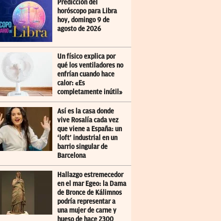
Predicción del
horóscopo para Libra
hoy, domingo 9 de
agosto de 2026
Un físico explica por
qué los ventiladores no
enfrían cuando hace
calor: «Es
completamente inútil»
Así es la casa donde
vive Rosalía cada vez
que viene a España: un
‘loft’ industrial en un
barrio singular de
Barcelona
Hallazgo estremecedor
en el mar Egeo: la Dama
de Bronce de Kálimnos
podría representar a
una mujer de carne y
hueso de hace 2300