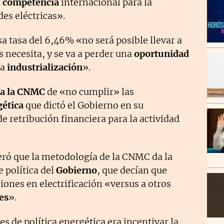
a
competencia
internacional para la
des eléctricas».
sa tasa del 6,46% «no será posible llevar a
s necesita, y se va a perder una
oportunidad
la
industrialización
».
 a la CNMC
de «no cumplir» las
gética
que dictó el Gobierno en su
de retribución financiera para la actividad
eró que la metodología de la CNMC da la
e política del
Gobierno
, que decían que
iones en electrificación «versus a otros
es
».
es de política energética era incentivar la