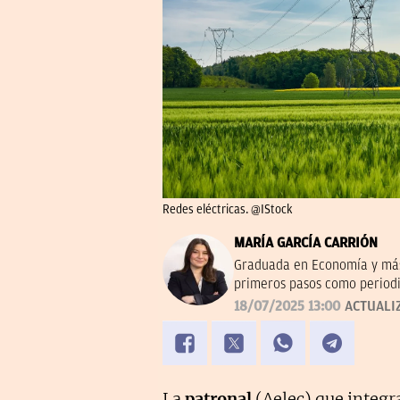
Redes eléctricas. @IStock
MARÍA GARCÍA CARRIÓN
Graduada en Economía y más
primeros pasos como periodi
18/07/2025 13:00
ACTUALI
La
patronal
(Aelec) que integr