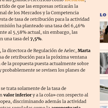
rtido de que las empresas retirarán la
onal de los Mercados y la Competencia
LO
ta de tasa de retribución para la actividad
Comisión ha planteado una tasa del 6,46%
nte al 5,58% actual, sin embargo, las
n una tasa del
7,5%
.
 la directora de Regulación de Aelec,
Marta
asa de retribución para la próxima ventana
a de la propuesta puesta actualmente sobre
y probablemente se revisen los planes de
 se trata solamente de la tasa de
un
valor inferior
y a la cola» con respecto al
uropea, discriminando además la actividad
a otras reguladas como la
aeroportuaria