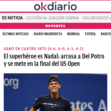
ES NOTICIA
LECCIÓN de JOAQUÍN SABINA
VOLUNTARIOS par
DEPORTES
ÚLTIMAS NOTICIAS
DIARIO MADRIDISTA
MUNDIAL
FÚTBOL
BARCE
GANÓ EN CUATRO SETS (4-6, 6-0, 6-3, 6-2)
El superhéroe es Nadal: arrasa a Del Potro
y se mete en la final del US Open