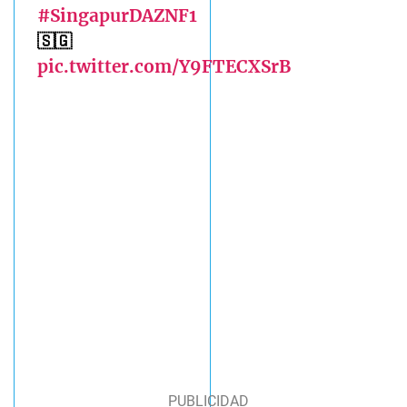
#SingapurDAZNF1
🇸🇬
pic.twitter.com/Y9FTECXSrB