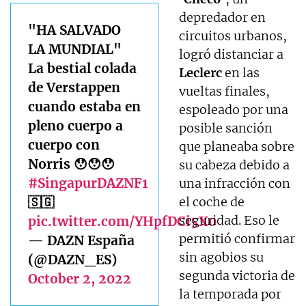
depredador en
"HA SALVADO
circuitos urbanos,
LA MUNDIAL"
logró distanciar a
La bestial colada
Leclerc
en las
de Verstappen
vueltas finales,
cuando estaba en
espoleado por una
pleno cuerpo a
posible sanción
cuerpo con
que planeaba sobre
Norris 😯😯😯
su cabeza debido a
#SingapurDAZNF1
una infracción con
🇸🇬
el coche de
seguridad. Eso le
pic.twitter.com/YHpfDCi5X0
permitió confirmar
— DAZN España
sin agobios su
(@DAZN_ES)
segunda victoria de
October 2, 2022
la temporada por