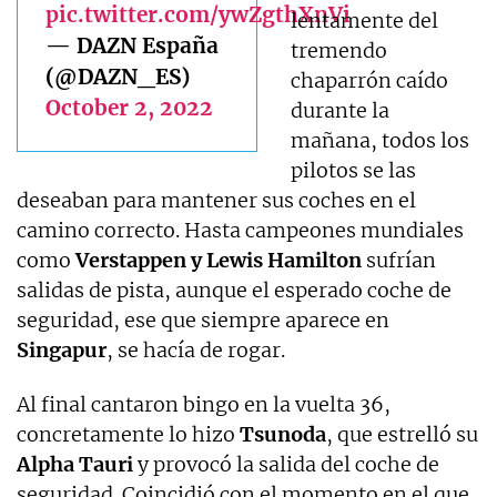
pic.twitter.com/ywZgthXnVi
lentamente del
— DAZN España
tremendo
(@DAZN_ES)
chaparrón caído
October 2, 2022
durante la
mañana, todos los
pilotos se las
deseaban para mantener sus coches en el
camino correcto. Hasta campeones mundiales
como
Verstappen y Lewis Hamilton
sufrían
salidas de pista, aunque el esperado coche de
seguridad, ese que siempre aparece en
Singapur
, se hacía de rogar.
Al final cantaron bingo en la vuelta 36,
concretamente lo hizo
Tsunoda
, que estrelló su
Alpha Tauri
y provocó la salida del coche de
seguridad. Coincidió con el momento en el que