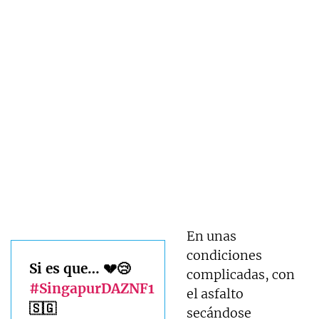
En unas
condiciones
Si es que… 💔😢
complicadas, con
#SingapurDAZNF1
el asfalto
🇸🇬
secándose